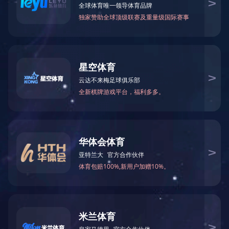
中华人民共和国测绘法（2017）
点击预览
资
质
2025-07-11
荣
誉
建筑基坑星空体育·（中国）官方网站-S
点击预览
TARSKY SPORT 技术规范GB50497-20
主
09
营
业
务
2025-07-11
建筑变形观测规范JGJ8-2016
点击预览
项
目
案
2025-07-11
例
国家一、二等水准测量规范GBT12897-
点击预览
新
2006
闻