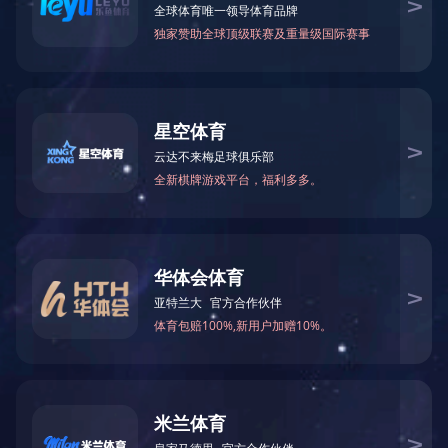
其他技术服务
资
质
其他技术服务类：水土保持方案编制及监测、地质
荣
誉
灾害评估、环境安全评估、土地复垦方案、土壤污
染调查、林地耕地调查等。
主
营
业
务
项
目
案
页面版权所有 ©
例
|
SEO标签
【营业执照】
新
闻