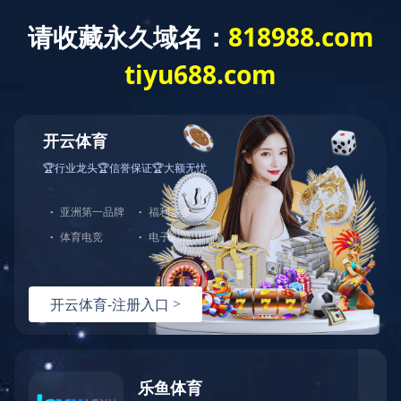
星空体育·（中国）官方
网站
网
站
星
空
星空体育·（中国）官方网站-STARSKY S
体
PORT
育·
（中
星空体育·（中国）官方网站
国）
官
方
网
联系方式
站
关
电话：0531-85938870
于
欢迎关注微信公众号
我
手机：18601908580
们