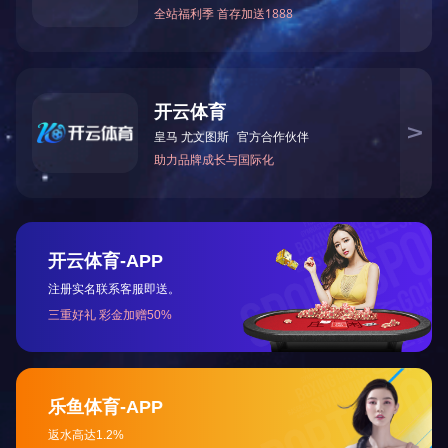
官
方
网
站-
ST
AR
SK
Y
SP
OR
T
提交留言 →