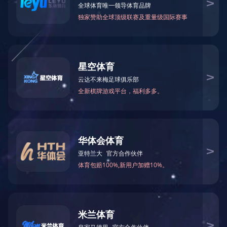
【营业执照】
资
质
荣
誉
主
营
业
务
项
目
案
例
新
闻
手机
邮箱
电话