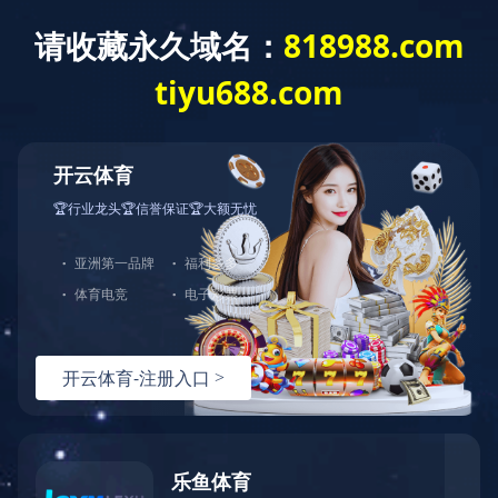
星空体育·（中国）官方
网站
网
站
星
空
新闻动态
体
育·
星空体育·（中国）官方网站
行业资讯
政策法规
（中
国）
官
方
网
站
01-12
第一分公司正式成立
关
于
为更好地提供专业技术服务，2022年1月12日我公司
我
在山东省济南市莱芜区开设第一分公司，第一分公司
们