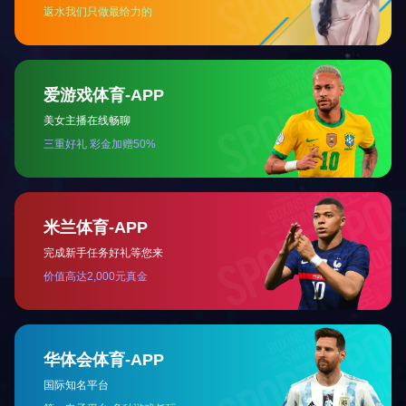
望每位校友以建党100周年、建校70周年为契机，继
续努力工作，发奋图强，再创辉煌。随后，参加见面
02-23
临沂分公司正式成立
会的校友饱含深情地回顾了当年校园学习生活的点点
为更好地提供专业技术服务，2021年2月22日我公司
滴滴，表达了对老师悉心教导和无私关怀的感激之
在山东省临沂市开设分公司，临沂分公司负责人由李
情，为母校的发展变化感到骄傲和自豪。最后，校友
振峰同志担任。20201年2月23日
们分享了十年来的工作、学习经历，纷纷表示将继续
关注和支持母校发展。 十年前，大家在泰山脚下
相遇相识，谱下一段青春的序曲，十年后虽天各一
方，科大仍是家的方向。不管离开多久，总有真情流
淌，纵然时光匆匆，校友们定会将“惟真求新”的精神
01-12
山东省自然资源厅关于给予乙级以下测绘资质
永存心底，砥砺前行！
单位一年政策过渡期限的公告
按照自然资源部部署要求，确保新修订的测绘资质管
理政策出台后，实现新旧政策平稳过渡，测绘资质单
位正常生产经营，经研究决定：一、给予山东省现有
2
<
1
>
乙级以下测绘资质单位一年政策过渡期限。